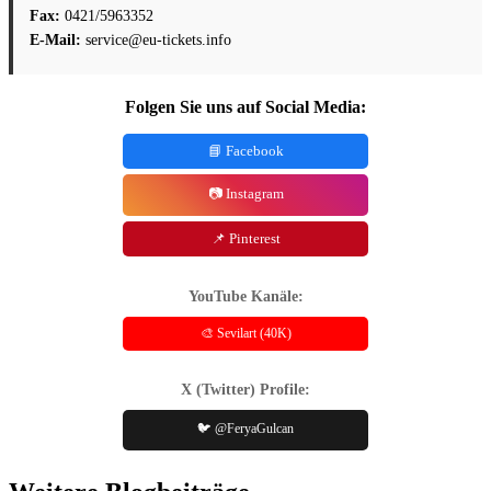
Fax:
0421/5963352
E-Mail:
service@eu-tickets.info
Folgen Sie uns auf Social Media:
📘 Facebook
📷 Instagram
📌 Pinterest
YouTube Kanäle:
🎨 Sevilart (40K)
X (Twitter) Profile:
🐦 @FeryaGulcan