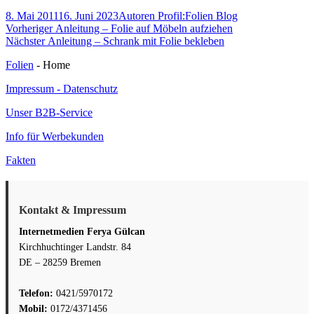
Veröffentlicht
Autor
Kategorien
8. Mai 2011
16. Juni 2023
Autoren Profil:
Folien Blog
am
Beitragsnavigation
Vorheriger
Vorheriger
Anleitung – Folie auf Möbeln aufziehen
Nächster
Beitrag:
Nächster
Anleitung – Schrank mit Folie bekleben
Beitrag:
Folien
- Home
Impressum - Datenschutz
Unser B2B-Service
Info für Werbekunden
Fakten
Kontakt & Impressum
Internetmedien Ferya Gülcan
Kirchhuchtinger Landstr. 84
DE – 28259 Bremen
Telefon:
0421/5970172
Mobil:
0172/4371456