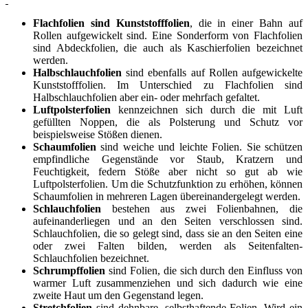
Flachfolien sind Kunststofffolien
, die in einer Bahn auf
Rollen aufgewickelt sind. Eine Sonderform von Flachfolien
sind Abdeckfolien, die auch als Kaschierfolien bezeichnet
werden.
Halbschlauchfolien
sind ebenfalls auf Rollen aufgewickelte
Kunststofffolien. Im Unterschied zu Flachfolien sind
Halbschlauchfolien aber ein- oder mehrfach gefaltet.
Luftpolsterfolien
kennzeichnen sich durch die mit Luft
gefüllten Noppen, die als Polsterung und Schutz vor
beispielsweise Stößen dienen.
Schaumfolien
sind weiche und leichte Folien. Sie schützen
empfindliche Gegenstände vor Staub, Kratzern und
Feuchtigkeit, federn Stöße aber nicht so gut ab wie
Luftpolsterfolien. Um die Schutzfunktion zu erhöhen, können
Schaumfolien in mehreren Lagen übereinandergelegt werden.
Schlauchfolien
bestehen aus zwei Folienbahnen, die
aufeinanderliegen und an den Seiten verschlossen sind.
Schlauchfolien, die so gelegt sind, dass sie an den Seiten eine
oder zwei Falten bilden, werden als Seitenfalten-
Schlauchfolien bezeichnet.
Schrumpffolien
sind Folien, die sich durch den Einfluss von
warmer Luft zusammenziehen und sich dadurch wie eine
zweite Haut um den Gegenstand legen.
Stretchfolien
sind dehnbare, selbsthaftende Folien. Wird ein