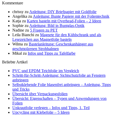
Kommentare
chrissy
zu
Anleitung: DIY Briefpapier mit Goldfolie
Angelika
zu
Anleitung: Bunte Papiere mit der Folientechnik
Katja
zu
Karten basteln mit Overhead-Folien – 2 Ideen
Sophie
zu
Anleitung: Bild in Buntglas-Optik
Nadine
zu
5 Fragen zu PET
Leila Bianchi
zu
Magnete für den Kühlschrank und als
Lesezeichen aus Magnetfolie basteln
Wilma
zu
Bastelanleitung: Geschenkanhänger aus
geschmolzenen Strohhalmen
Mikal
zu
Infos und Tipps zu Tafelfarbe
Beliebte Artikel
PVC und EPDM Teichfolie im Vergleich
Schritt-für-Schritt-Anleitung: Sichtschutzfolie an Fenstern
anbringen
Selbstklebende Folie blasenfrei anbringen – Anleitung, Tipps
und Tricks
Übersicht über Verpackungsfolien
Übersicht: Eigenschaften – Typen und Anwendungen von
Folien
Unkrautfolie verlegen – Infos und Tipps, 1. Teil
Upcycling mit Klebefolie – 5 Ideen