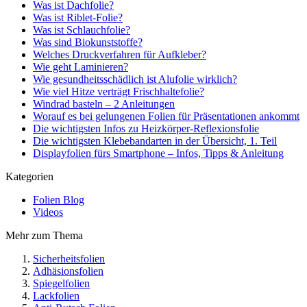
Was ist Dachfolie?
Was ist Riblet-Folie?
Was ist Schlauchfolie?
Was sind Biokunststoffe?
Welches Druckverfahren für Aufkleber?
Wie geht Laminieren?
Wie gesundheitsschädlich ist Alufolie wirklich?
Wie viel Hitze verträgt Frischhaltefolie?
Windrad basteln – 2 Anleitungen
Worauf es bei gelungenen Folien für Präsentationen ankommt
Die wichtigsten Infos zu Heizkörper-Reflexionsfolie
Die wichtigsten Klebebandarten in der Übersicht, 1. Teil
Displayfolien fürs Smartphone – Infos, Tipps & Anleitung
Kategorien
Folien Blog
Videos
Mehr zum Thema
Sicherheitsfolien
Adhäsionsfolien
Spiegelfolien
Lackfolien