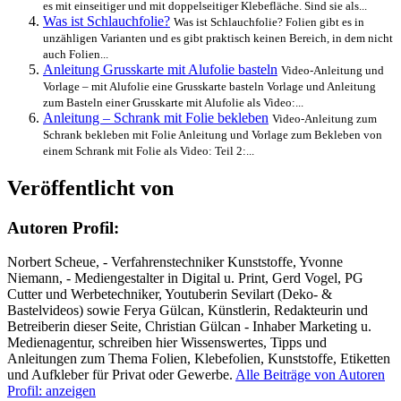
es mit einseitiger und mit doppelseitiger Klebefläche. Sind sie als...
Was ist Schlauchfolie?
Was ist Schlauchfolie? Folien gibt es in
unzähligen Varianten und es gibt praktisch keinen Bereich, in dem nicht
auch Folien...
Anleitung Grusskarte mit Alufolie basteln
Video-Anleitung und
Vorlage – mit Alufolie eine Grusskarte basteln Vorlage und Anleitung
zum Basteln einer Grusskarte mit Alufolie als Video:...
Anleitung – Schrank mit Folie bekleben
Video-Anleitung zum
Schrank bekleben mit Folie Anleitung und Vorlage zum Bekleben von
einem Schrank mit Folie als Video: Teil 2:...
Veröffentlicht von
Autoren Profil:
Norbert Scheue, - Verfahrenstechniker Kunststoffe, Yvonne
Niemann, - Mediengestalter in Digital u. Print, Gerd Vogel, PG
Cutter und Werbetechniker, Youtuberin Sevilart (Deko- &
Bastelvideos) sowie Ferya Gülcan, Künstlerin, Redakteurin und
Betreiberin dieser Seite, Christian Gülcan - Inhaber Marketing u.
Medienagentur, schreiben hier Wissenswertes, Tipps und
Anleitungen zum Thema Folien, Klebefolien, Kunststoffe, Etiketten
und Aufkleber für Privat oder Gewerbe.
Alle Beiträge von Autoren
Profil: anzeigen