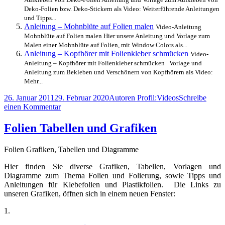
Deko-Folien bzw. Deko-Stickern als Video: Weiterführende Anleitungen
und Tipps...
Anleitung – Mohnblüte auf Folien malen
Video-Anleitung
Mohnblüte auf Folien malen Hier unsere Anleitung und Vorlage zum
Malen einer Mohnblüte auf Folien, mit Window Colors als...
Anleitung – Kopfhörer mit Folienkleber schmücken
Video-
Anleitung – Kopfhörer mit Folienkleber schmücken Vorlage und
Anleitung zum Bekleben und Verschönern von Kopfhörern als Video:
Mehr...
Veröffentlicht
Autor
Kategorien
26. Januar 2011
29. Februar 2020
Autoren Profil:
Videos
Schreibe
am
zu
einen Kommentar
Anleitung
–
Folien Tabellen und Grafiken
Folien
auf
Folien Grafiken, Tabellen und Diagramme
Textilien
bügeln
Hier finden Sie diverse Grafiken, Tabellen, Vorlagen und
Diagramme zum Thema Folien und Folierung, sowie Tipps und
Anleitungen für Klebefolien und Plastikfolien. Die Links zu
unseren Grafiken, öffnen sich in einem neuen Fenster:
1.