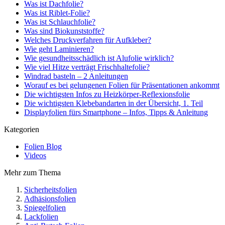
Was ist Dachfolie?
Was ist Riblet-Folie?
Was ist Schlauchfolie?
Was sind Biokunststoffe?
Welches Druckverfahren für Aufkleber?
Wie geht Laminieren?
Wie gesundheitsschädlich ist Alufolie wirklich?
Wie viel Hitze verträgt Frischhaltefolie?
Windrad basteln – 2 Anleitungen
Worauf es bei gelungenen Folien für Präsentationen ankommt
Die wichtigsten Infos zu Heizkörper-Reflexionsfolie
Die wichtigsten Klebebandarten in der Übersicht, 1. Teil
Displayfolien fürs Smartphone – Infos, Tipps & Anleitung
Kategorien
Folien Blog
Videos
Mehr zum Thema
Sicherheitsfolien
Adhäsionsfolien
Spiegelfolien
Lackfolien