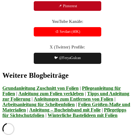
📌 Pinterest
YouTube Kanäle:
🎨 Sevilart (40K)
X (Twitter) Profile:
🐦 @FeryaGulcan
Weitere Blogbeiträge
Grundanleitung Zuschnitt von Folien
|
Pflegeanleitung für
Folien
|
Anleitung zum Folien verkleben
|
Tipps und Anleitung
zur Folierung
|
Anleitungen zum Entfernen von Folien
|
Arbeitsanleitung für Scheibenfolien
|
Folien Größen-Maße und
Materialien
|
Anleitung – Bucheinband mit Folie
|
Pflegetipps
für Sichtschutzfolien
|
Winterliche Bastelideen mit Folien