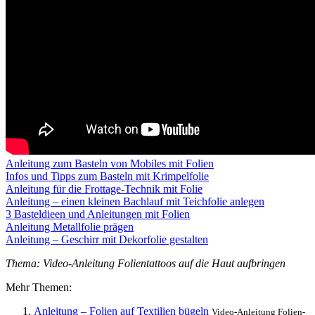
Anleitung zum Basteln von Mobiles mit Folien
Infos und Tipps zum Basteln mit Krimpelfolie
Anleitung für die Frottage-Technik mit Folie
Anleitung – einen kleinen Bachlauf mit Teichfolie anlegen
3 Basteldieen und Anleitungen mit Folien
Anleitung Metallfolie prägen
Anleitung – Geschirr mit Dekorfolie gestalten
Thema: Video-Anleitung Folientattoos auf die Haut aufbringen
Mehr Themen:
Anleitung – Folien auf Textilien bügeln
Video-Anleitung Folien-