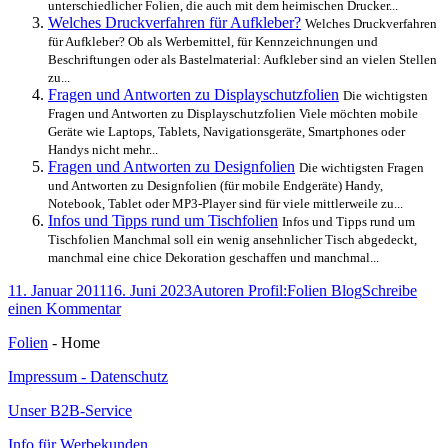
unterschiedlicher Folien, die auch mit dem heimischen Drucker...
Welches Druckverfahren für Aufkleber?
Welches Druckverfahren
für Aufkleber? Ob als Werbemittel, für Kennzeichnungen und
Beschriftungen oder als Bastelmaterial: Aufkleber sind an vielen Stellen
zu...
Fragen und Antworten zu Displayschutzfolien
Die wichtigsten
Fragen und Antworten zu Displayschutzfolien Viele möchten mobile
Geräte wie Laptops, Tablets, Navigationsgeräte, Smartphones oder
Handys nicht mehr...
Fragen und Antworten zu Designfolien
Die wichtigsten Fragen
und Antworten zu Designfolien (für mobile Endgeräte) Handy,
Notebook, Tablet oder MP3-Player sind für viele mittlerweile zu...
Infos und Tipps rund um Tischfolien
Infos und Tipps rund um
Tischfolien Manchmal soll ein wenig ansehnlicher Tisch abgedeckt,
manchmal eine chice Dekoration geschaffen und manchmal...
Veröffentlicht
Autor
Kategorien
11. Januar 2011
16. Juni 2023
Autoren Profil:
Folien Blog
Schreibe
am
zu
einen Kommentar
Berufsportrait
Folien
- Home
Foliendrucker
Impressum - Datenschutz
Unser B2B-Service
Info für Werbekunden