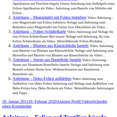
Applikation auf Textilien bügeln Unsere Anleitung zum Aufbügeln einer
Folien-Applikation als Video: Anleitung zum Basteln von Mobiles mit
Folien...
Anleitung – Magnettafel mit Folien bekleben
Video-Anleitung –
eine Magnettafel mit Folien bekleben Vorlage und Anleitung zum
Bekleben einer Magnettafel mit Folien bzw. Dekofolien als Video:...
Anleitung – Folien Schüttelkarte
Video-Anleitung und Vorlage für
eine Folien Schüttelkarte Hier unsere Vorlage und Anleitung, für eine
Folien Schüttelkarte als Video: Weiterführende Folien-Produkte,...
Anleitung – Blumen aus Klarsichtfolie basteln
Video-Anleitung
zum Basteln von Blumen aus Klarsichtfolie Vorlage und Anleitung zum
Herstellen und Basteln von Blumen aus Klarsichtfolie als Video:...
Anleitung – Sterne aus Bastelfolie basteln
Video-Anleitung –
Sterne aus Aluminum Bastelfolie basteln Vorlage und Anleitung zum
Basteln schöner Sterne bzw. Weihnachtssterne aus Aluminium
Bastelfolie als...
Anleitung – Deko-Folien aufkleben
Video-Anleitung zum
Aufkleben von Deko-Folien Anleitung und Vorlage zum Aufkleben von
Deko-Folien bzw. Deko-Stickern als Video: Weiterführende Anleitungen
und Tipps...
Veröffentlicht
Autor
Kategorien
29. Januar 2011
29. Februar 2020
Autoren Profil:
Videos
Schreibe
am
zu
einen Kommentar
Anleitung
für