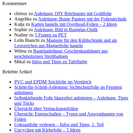
Kommentare
chrissy
zu
Anleitung: DIY Briefpapier mit Goldfolie
Angelika
zu
Anleitung: Bunte Papiere mit der Folientechnik
Katja
zu
Karten basteln mit Overhead-Folien – 2 Ideen
Sophie
zu
Anleitung: Bild in Buntglas-Optik
Nadine
zu
5 Fragen zu PET
Leila Bianchi
zu
Magnete für den Kühlschrank und als
Lesezeichen aus Magnetfolie basteln
Wilma
zu
Bastelanleitung: Geschenkanhänger aus
geschmolzenen Strohhalmen
Mikal
zu
Infos und Tipps zu Tafelfarbe
Beliebte Artikel
PVC und EPDM Teichfolie im Vergleich
Schritt-für-Schritt-Anleitung: Sichtschutzfolie an Fenstern
anbringen
Selbstklebende Folie blasenfrei anbringen – Anleitung, Tipps
und Tricks
Übersicht über Verpackungsfolien
Übersicht: Eigenschaften – Typen und Anwendungen von
Folien
Unkrautfolie verlegen – Infos und Tipps, 1. Teil
Upcycling mit Klebefolie – 5 Ideen