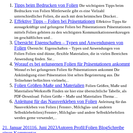
Tipps beim Bedrucken von Folien
Die wichtigsten Tipps beim
Bedrucken von Folien Mittlerweile gibt es eine Vielzahl
unterschiedlicher Folien, die auch mit dem heimischen Drucker...
Effektive Tipps – Folien bei Präsentationen
Effektive Tipps für
aussagekräftige und gelungene Folien bei Präsentationen Präsentationen
mittels Folien gehören zu den wichtigsten Kommunikationswerkzeugen
im geschäftlichen und...
Übersicht: Eigenschaften – Typen und Anwendungen von
Folien
Übersicht: Eigenschaften – Typen und Anwendungen von
Folien Folien sind dünne, flexible Materialien, die in vielen Bereichen
Anwendung finden. Sie...
Worauf es bei gelungenen Folien für Präsentationen ankommt
Worauf es bei gelungenen Folien für Präsentationen ankommt Die
Ankündigung einer Präsentation löst selten Begeisterung aus. Die
Teilnehmer befürchten vielmehr,...
Folien Größen-Maße und Materialien
Folien Größen, Maße und
Materialien/Werkstoffe Finden sie hier eine übersichtliche Tabelle, als
PDF-Download: Folien Größe – Maße und Materialien Thema:...
Anleitung für das Nassverkleben von Folien
Anleitung für das
Nassverkleben von Folien ( Fenster-, Milchglas- und anderen
Selbstklebefolien) Fenster-, Milchglas- und andere Selbstklebefolien
werden gerne verwendet,...
Veröffentlicht
Autor
Kategorien
21. Januar 2011
16. Juni 2023
Autoren Profil:
Folien Blog
Schreibe
am
zu
einen Kommentar