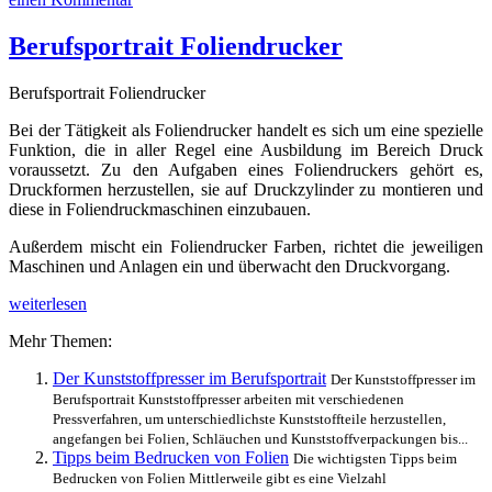
Folien
Tabellen
Berufsportrait Foliendrucker
und
Grafiken
Berufsportrait Foliendrucker
Bei der Tätigkeit als Foliendrucker handelt es sich um eine spezielle
Funktion, die in aller Regel eine Ausbildung im Bereich Druck
voraussetzt. Zu den Aufgaben eines Foliendruckers gehört es,
Druckformen herzustellen, sie auf Druckzylinder zu montieren und
diese in Foliendruckmaschinen einzubauen.
Außerdem mischt ein Foliendrucker Farben, richtet die jeweiligen
Maschinen und Anlagen ein und überwacht den Druckvorgang.
Berufsportrait
weiterlesen
Foliendrucker
Mehr Themen:
Der Kunststoffpresser im Berufsportrait
Der Kunststoffpresser im
Berufsportrait Kunststoffpresser arbeiten mit verschiedenen
Pressverfahren, um unterschiedlichste Kunststoffteile herzustellen,
angefangen bei Folien, Schläuchen und Kunststoffverpackungen bis...
Tipps beim Bedrucken von Folien
Die wichtigsten Tipps beim
Bedrucken von Folien Mittlerweile gibt es eine Vielzahl